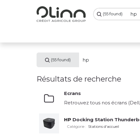
Se rendre au contenu
(55 found)
PC Portables
PC Bureau
Ecrans
Smartph
(55 found)
Résultats de recherche
Ecrans
Retrouvez tous nos écrans (Dell
HP
Docking Station Thunderb
Catégorie :
Stations d'accueil