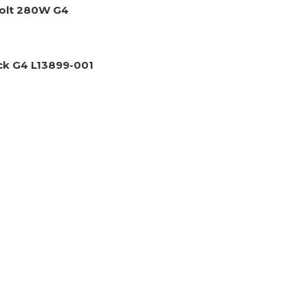
olt 280W G4
ck G4 L13899-001