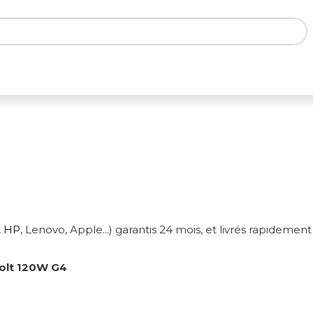
ones
Tablettes
Accessoires
,
HP
, Lenovo, Apple...) garantis 24 mois, et livrés rapideme
olt 120W G4