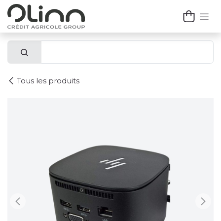
Se rendre au contenu
Tous les produits