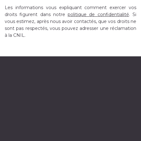
Les informations vous expliquant comment exercer vos
droits figurent dans notre
politique de confidentialité
. Si
vous estimez, après nous avoir contactés, que vos droits ne
sont pas respectés, vous pouvez adresser une réclamation
à la CNIL.