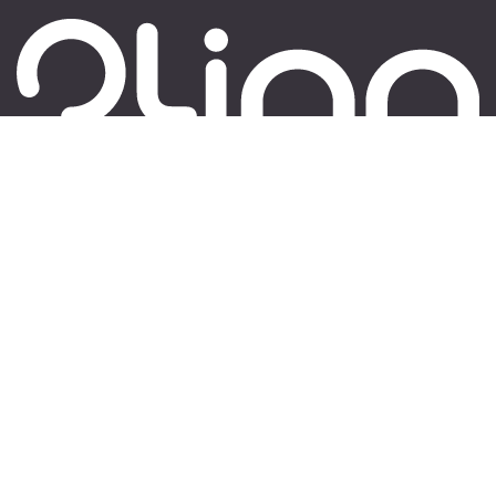
Suivez-nous sur :
​
Nous Contacter
Restons en contact
590 rue du Roucagnier
34400 LUNEL-VIEL, FRANCE