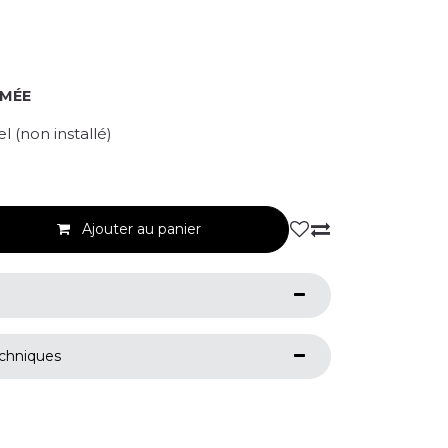
RMÉE
 (non installé)
Ajouter au panier
echniques