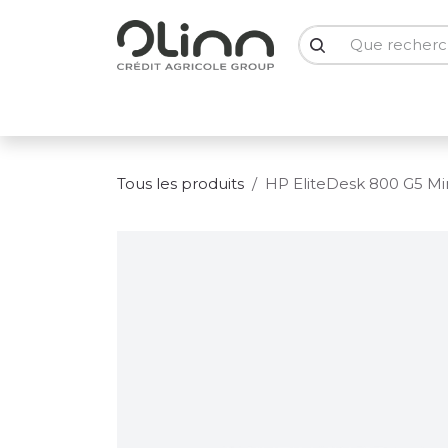
Se rendre au contenu
PC Portables
PC Bureau
Ecrans
Smartph
Tous les produits
HP EliteDesk 800 G5 Mi