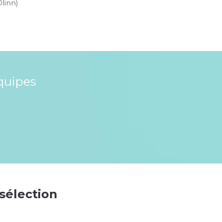
Olinn)
quipes
 sélection