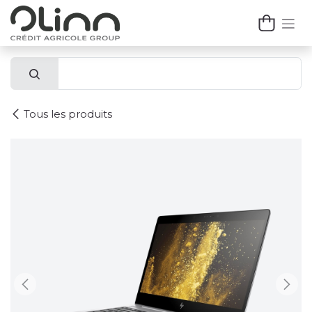
Se rendre au contenu
Tous les produits