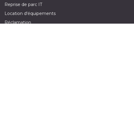
Reprise de parc IT
Location d'équipements
Réclamation
Demande de devis
Suivez-nous sur :
​
Nous Contacter