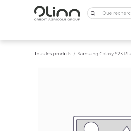
Se rendre au contenu
PC Portables
PC Bureau
Ecrans
Smartph
Tous les produits
Samsung Galaxy S23 Plu