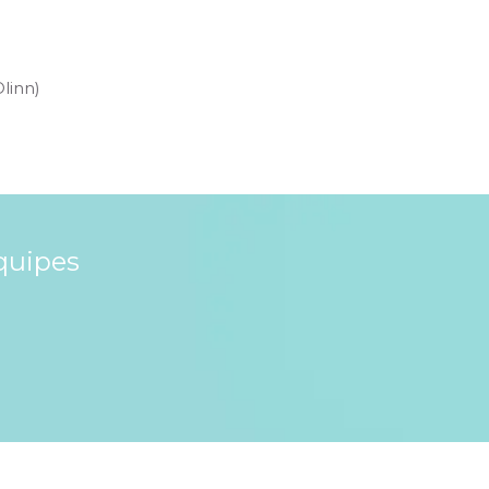
Olinn)
quipes