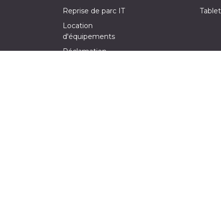
Reprise de parc IT
Tablet
Location
d'équipements
Réclamation
Demande de devis