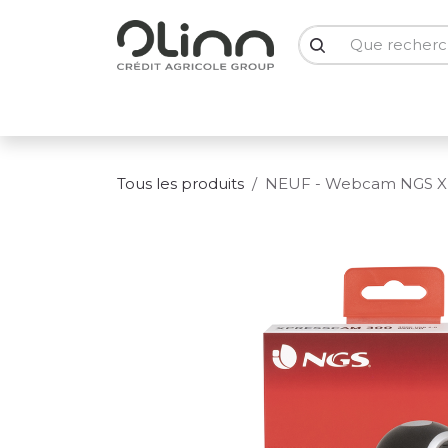
Se rendre au contenu
PC Portables
PC Bureau
Ecrans
Smartph
Tous les produits
NEUF - Webcam NGS XP