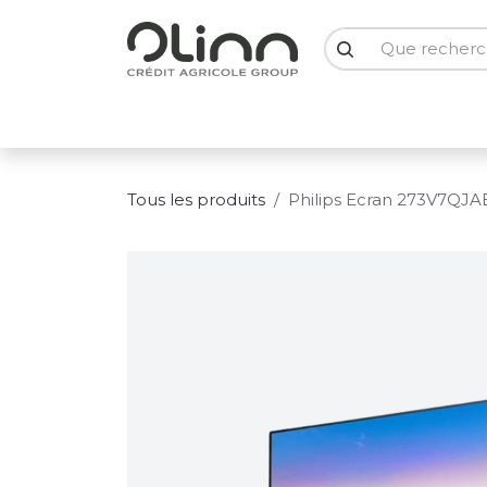
Se rendre au contenu
PC Portables
PC Bureau
Ecrans
Smartph
Tous les produits
Philips Ecran 273V7QJA