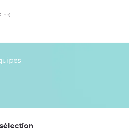
Olinn)
quipes
 sélection