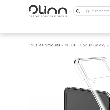
Se rendre au contenu
PC Portables
PC Bureau
Ecrans
Smartph
Tous les produits
NEUF - Coque Galaxy Z F