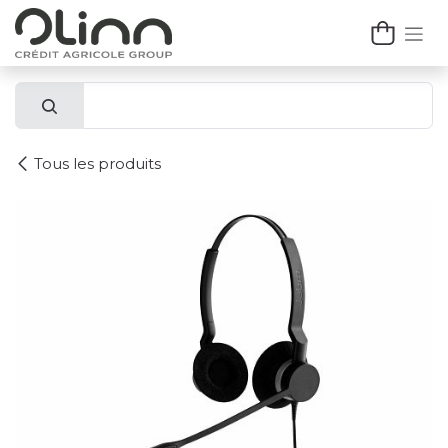
Se rendre au contenu
Tous les produits