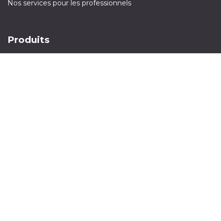
Nos services pour les professionnels
Produits
PC portables
PC de bureau
Smartphones
Ecrans
Tablettes
Olinn est une filiale de