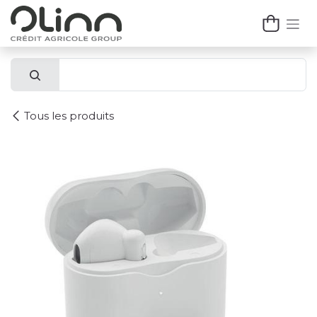
Se rendre au contenu
Tous les produits