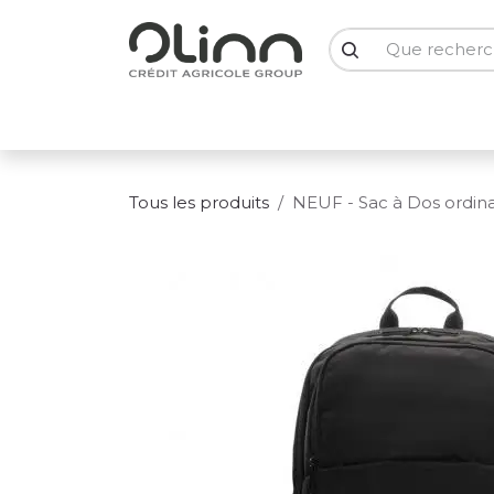
Se rendre au contenu
PC Portables
PC Bureau
Ecrans
Smartph
Tous les produits
NEUF - Sac à Dos ordina