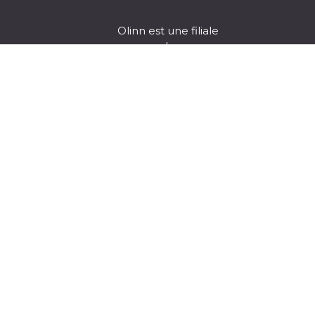
Olinn est une filiale
de