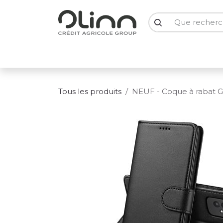
Se rendre au contenu
PC Portables
PC Bureau
Ecrans
Smartph
Tous les produits
NEUF - Coque à rabat Ga