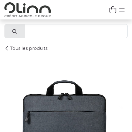
Se rendre au contenu
Tous les produits