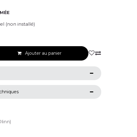
RMÉE
l (non installé)
Ajouter au panier
echniques
Olinn)