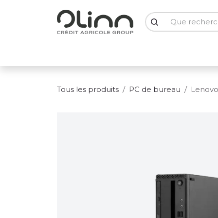
Se rendre au contenu
PC Portables
PC Bureau
Ecrans
Smartph
Tous les produits
PC de bureau
Lenovo