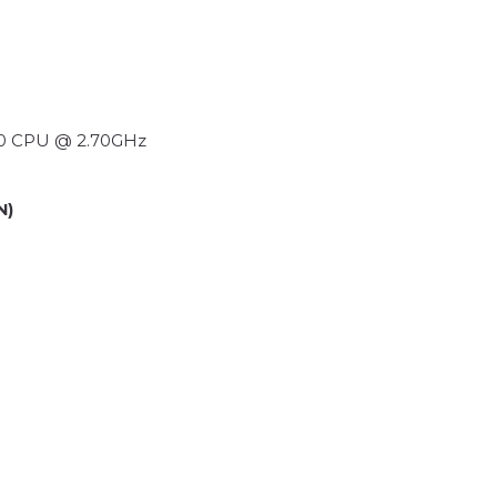
400 CPU @ 2.70GHz
N)