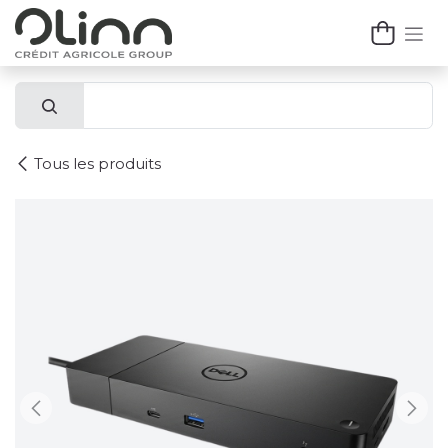
Se rendre au contenu
Tous les produits