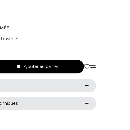
RMÉE
 installé
Ajouter au panier
echniques