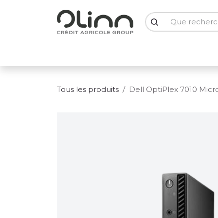
Se rendre au contenu
PC Portables
PC Bureau
Ecrans
Smartph
Tous les produits
Dell OptiPlex 7010 Micr