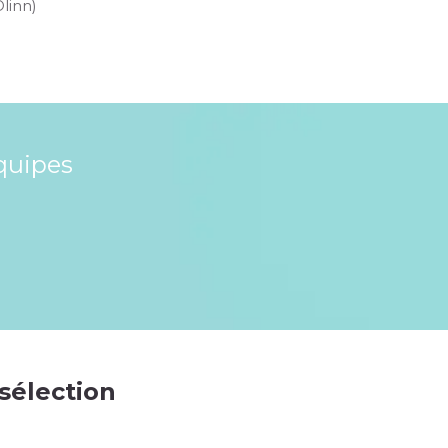
Olinn)
quipes
 sélection