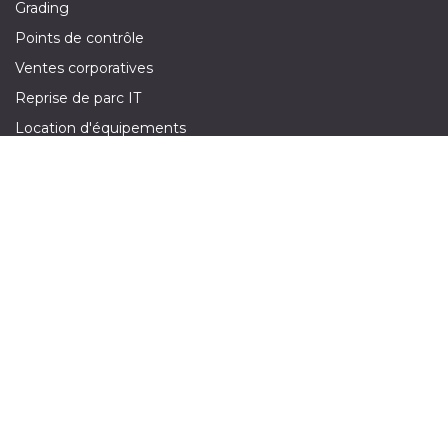
Grading
Points de contrôle
Ventes corporatives
Reprise de parc IT
Location d'équipements
Réclamation
Demande de devis