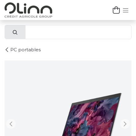
Se rendre au contenu
PC portables