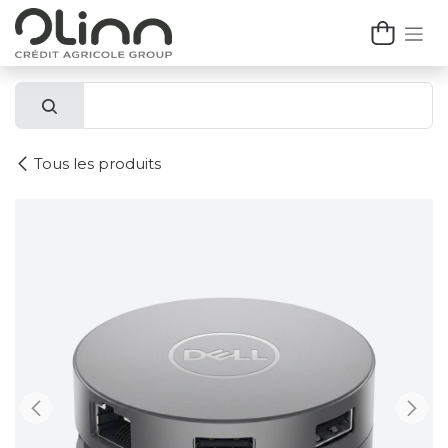
Se rendre au contenu
Tous les produits