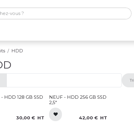
ones
Tablettes
Accessoires
its
HDD
DD
Tr
- HDD 128 GB SSD
NEUF - HDD 256 GB SSD
2,5"
30,00
€
HT
42,00
€
HT