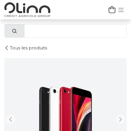
Se rendre au contenu
Tous les produits