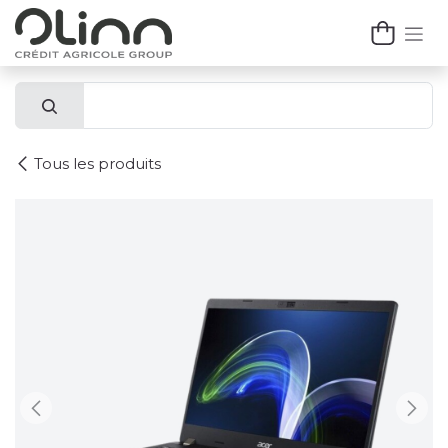
Se rendre au contenu
Tous les produits