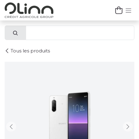
Se rendre au contenu
Tous les produits