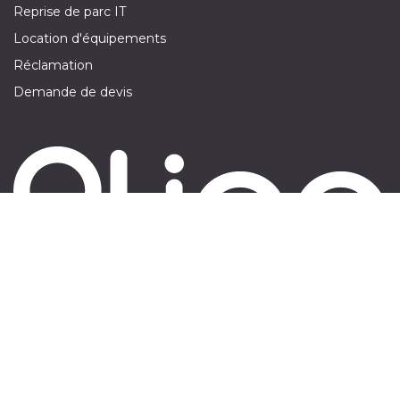
Reprise de parc IT
Location d'équipements
Réclamation
Demande de devis
Suivez-nous sur :
​
Nous Contacter