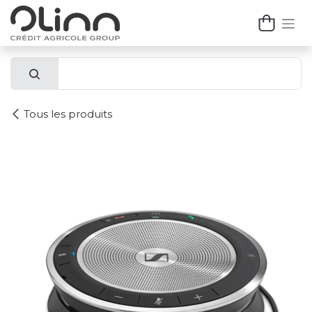
Se rendre au contenu
Tous les produits