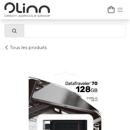
Se rendre au contenu
Tous les produits