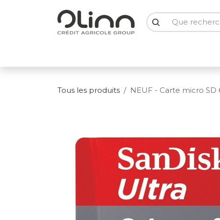
Se rendre au contenu
PC Portables
PC Bureau
Ecrans
Smartph
Tous les produits
NEUF - Carte micro SD