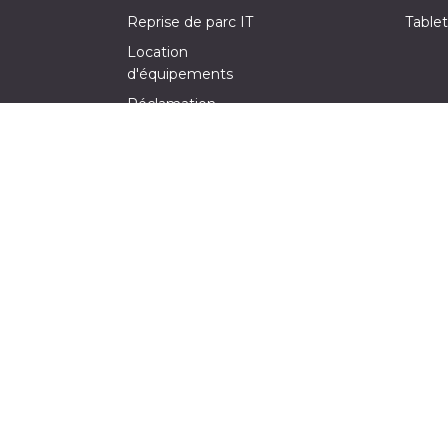
Reprise de parc IT
Tablet
Location
d'équipements
Réclamation
Demande de devis