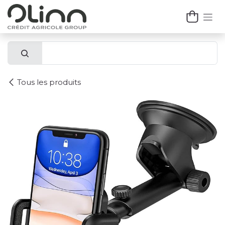
Se rendre au contenu
Tous les produits