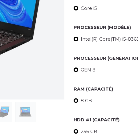
Core i5
PROCESSEUR (MODÈLE)
Intel(R) Core(TM) i5-8
PROCESSEUR (GÉNÉRATIO
GEN 8
RAM (CAPACITÉ)
8 GB
HDD #1 (CAPACITÉ)
256 GB