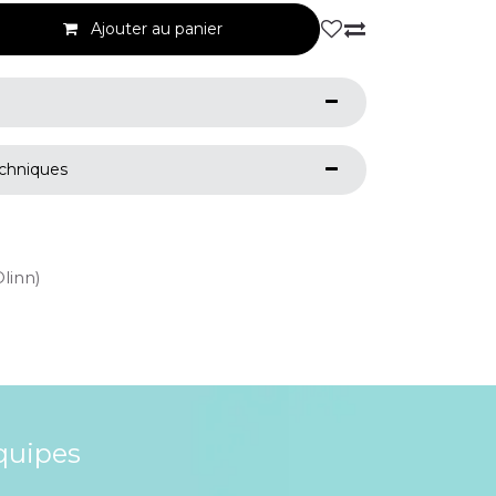
Ajouter au panier
echniques
Olinn)
quipes