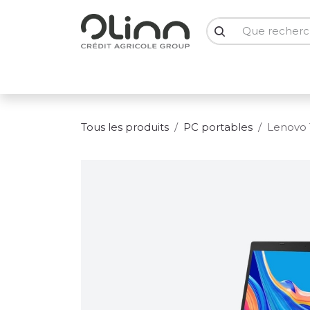
Se rendre au contenu
PC Portables
PC Bureau
Ecrans
Smartph
Tous les produits
PC portables
Lenovo 