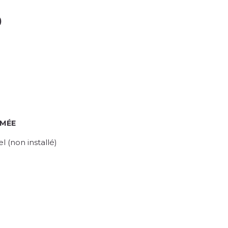
)
RMÉE
 (non installé)