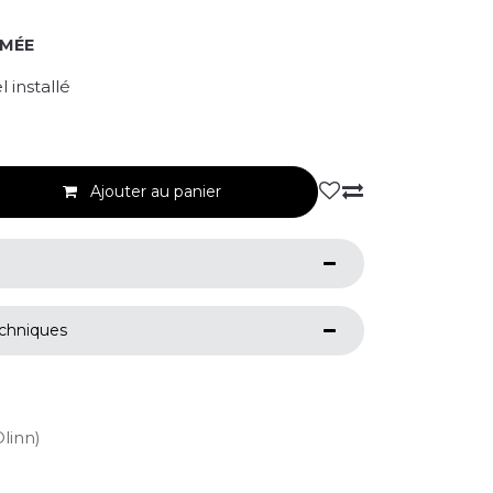
RMÉE
 installé
Ajouter au panier
echniques
Olinn)