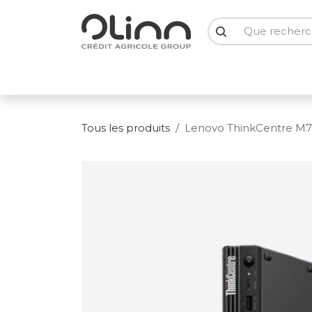
Se rendre au contenu
PC Portables
PC Bureau
Ecrans
Smartph
Tous les produits
Lenovo ThinkCentre M7