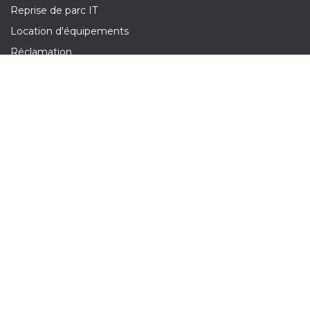
Reprise de parc IT
Location d'équipements
Réclamation
Demande de devis
Suivez-nous sur :
​
Nous Contacter