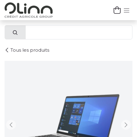
Se rendre au contenu
Tous les produits