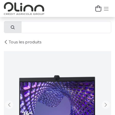
Se rendre au contenu
Tous les produits