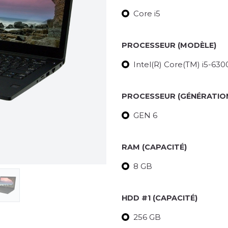
Core i5
PROCESSEUR (MODÈLE)
Intel(R) Core(TM) i5-6
PROCESSEUR (GÉNÉRATIO
GEN 6
RAM (CAPACITÉ)
8 GB
HDD #1 (CAPACITÉ)
256 GB