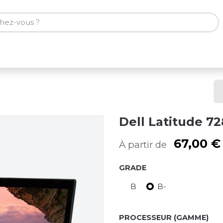
ones
Tablettes
Accessoires
Dell Latitude 7
67,00
€
À partir de
GRADE
B
B-
PROCESSEUR (GAMME)