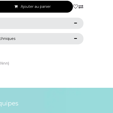
Ajouter au panier
echniques
Olinn)
quipes