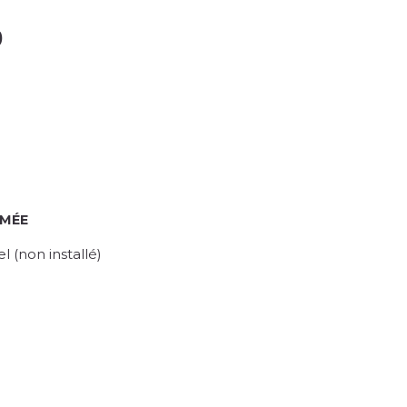
)
RMÉE
 (non installé)