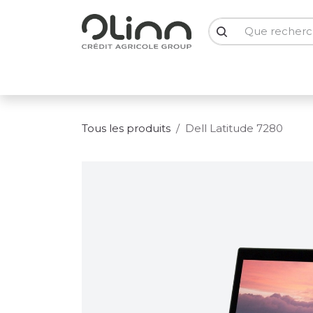
Se rendre au contenu
PC Portables
PC Bureau
Ecrans
Smartph
Tous les produits
Dell Latitude 7280