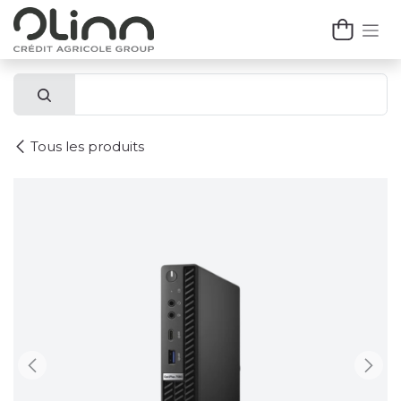
Se rendre au contenu
Tous les produits