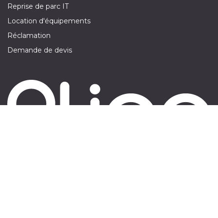
Reprise de parc IT
Location d'équipements
Réclamation
Demande de devis
Suivez-nous sur :
​
Nous Contacter