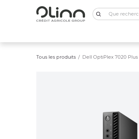
Se rendre au contenu
PC Portables
PC Bureau
Ecrans
Smartph
Tous les produits
Dell OptiPlex 7020 Plus