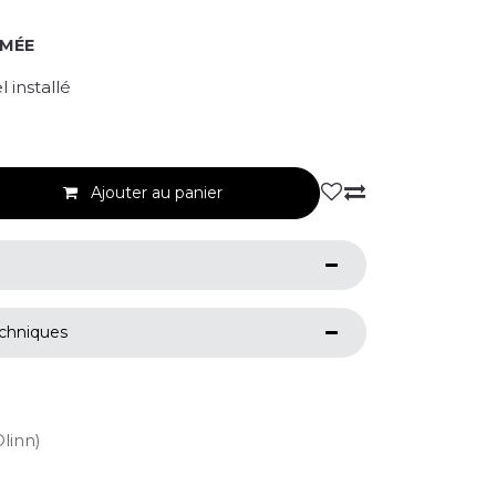
RMÉE
 installé
Ajouter au panier
echniques
Olinn)