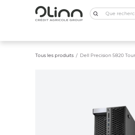
Se rendre au contenu
PC Portables
PC Bureau
Ecrans
Smartph
Tous les produits
Dell Precision 5820 Tou