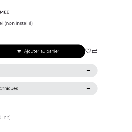
RMÉE
 (non installé)
Ajouter au panier
echniques
Olinn)