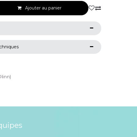
Ajouter au panier
echniques
Olinn)
quipes