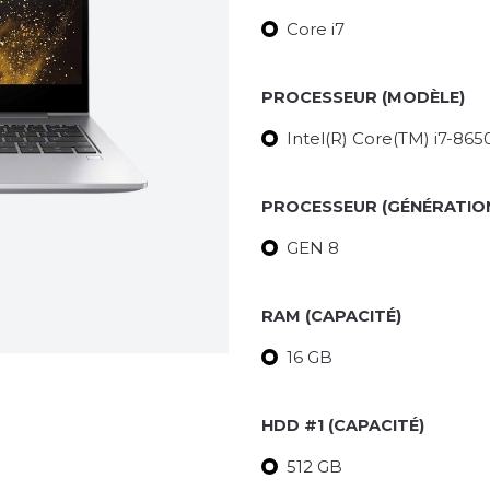
Core i7
PROCESSEUR (MODÈLE)
Intel(R) Core(TM) i7-8
PROCESSEUR (GÉNÉRATIO
GEN 8
RAM (CAPACITÉ)
16 GB
HDD #1 (CAPACITÉ)
512 GB