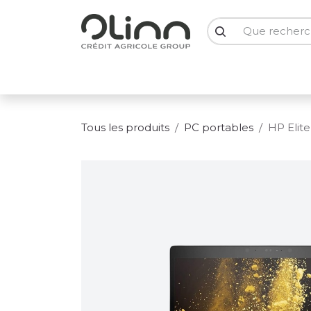
Se rendre au contenu
PC Portables
PC Bureau
Ecrans
Smartph
Tous les produits
PC portables
HP Elit