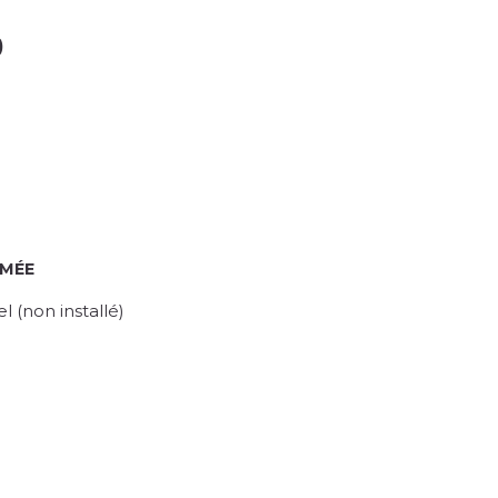
)
RMÉE
 (non installé)