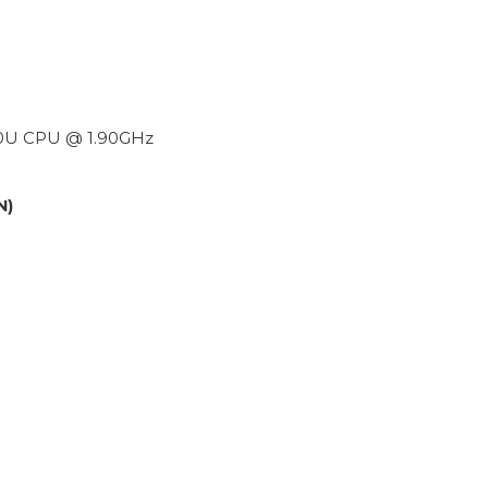
650U CPU @ 1.90GHz
N)